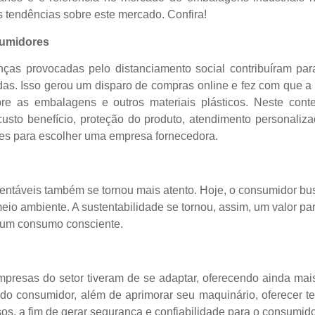
tendências sobre este mercado. Confira!
sumidores
ças provocadas pelo distanciamento social contribuíram par
cadas. Isso gerou um disparo de compras online e fez com que a
e as embalagens e outros materiais plásticos. Neste conte
custo benefício, proteção do produto, atendimento personaliza
tes para escolher uma empresa fornecedora.
tentáveis também se tornou mais atento. Hoje, o consumidor 
eio ambiente. A sustentabilidade se tornou, assim, um valor pa
 um consumo consciente.
presas do setor tiveram de se adaptar, oferecendo ainda ma
do consumidor, além de aprimorar seu maquinário, oferecer t
os, a fim de gerar segurança e confiabilidade para o consumidor