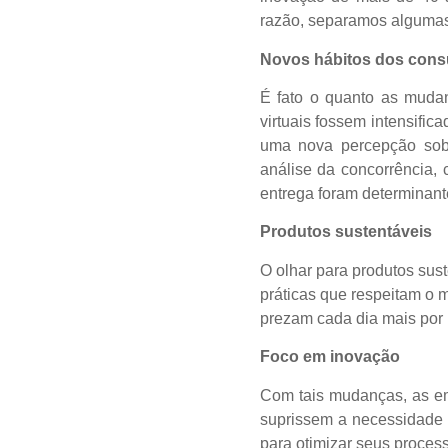
razão, separamos algumas 
Novos
hábitos dos con
É fato o quanto as mudan
virtuais fossem intensifi
uma nova percepção sobr
análise da concorrência, 
entrega foram determinan
Produtos sustentáveis
O olhar para produtos sus
práticas que respeitam o m
prezam cada dia mais por
Foco em inovação
Com tais mudanças, as em
suprissem a necessidade 
para otimizar seus process