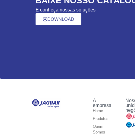
BAIXE NOSSO CATÁLO
E conheça nossas soluções
DOWNLOAD
A
Nos
empresa
unid
neg
Home
Produtos
Quem
Somos