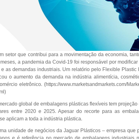
 um setor que contribui para a movimentação da economia, tant
s meses, a pandemia da Covid-19 foi responsável por modifica
e as demandas industriais. Um relatório pelo Flexible Plastic
cou o aumento da demanda na indústria alimentícia, cosmétic
mércio eletrônico. (https://www.marketsandmarkets.com/Market
ml)
rcado global de embalagens plásticas flexíveis tem projeção
ares entre 2020 e 2025. Apesar do recorte para as embalag
e aplicam a toda a indústria plástica.
a unidade de negócios da Jaguar Plásticos – empresa que po
nos e é referência no mercado de embalagens industriais no