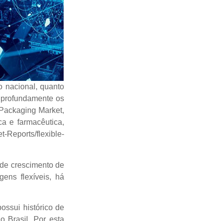
o nacional, quanto
r profundamente os
 Packaging Market,
a e farmacêutica,
-Reports/flexible-
 de crescimento de
ens flexíveis, há
ssui histórico de
 Brasil. Por esta