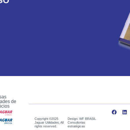
GO
sas
ades de
ócios
Copyright ©2025
Design: WF BRASIL
Jaguar Utilidades, All
Consultorias
rights reserved.
estratégicas