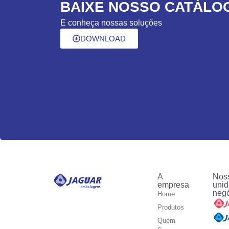
BAIXE NOSSO CATÁLO
E conheça nossas soluções
DOWNLOAD
A
Nos
empresa
unid
neg
Home
Produtos
Quem