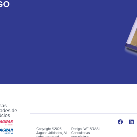
GO
sas
ades de
ócios
Copyright ©2025
Design: WF BRASIL
Jaguar Utilidades, All
Consultorias
rights reserved.
estratégicas