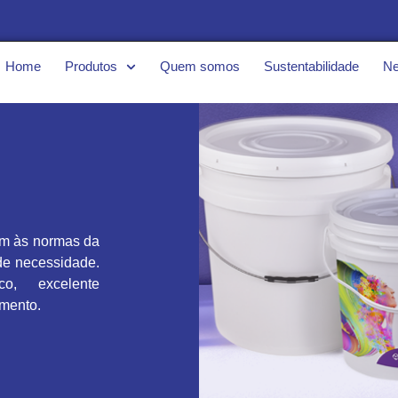
Home
Produtos
Quem somos
Sustentabilidade
N
em às normas da
de necessidade.
co, excelente
amento.