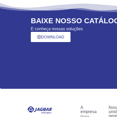
BAIXE NOSSO CATÁLO
E conheça nossas soluções
DOWNLOAD
A
Nos
empresa
unid
neg
Home