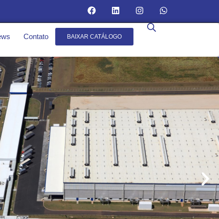
ews
Contato
BAIXAR CATÁLOGO
rque Fabril
moderno parque
 de 46.000m², e
constantes em
meio ambiente e