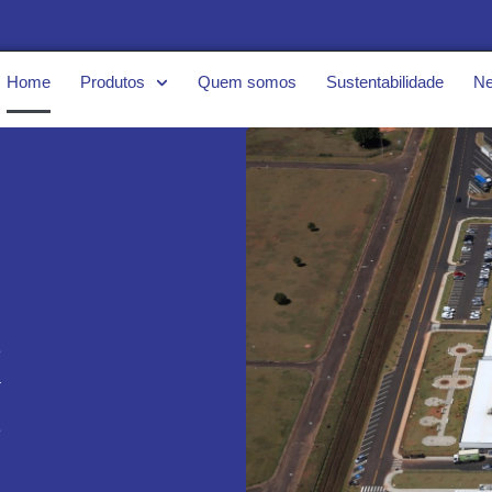
Home
Produtos
Quem somos
Sustentabilidade
N
Nosso Pa
Contamos atualmente com 
industrial ocupando uma área
fazemos investimentos 
tecnologia, preservação do 
capacitação de pessoas.
Conheça aqui!