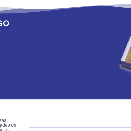
GO
sas
ades de
ócios