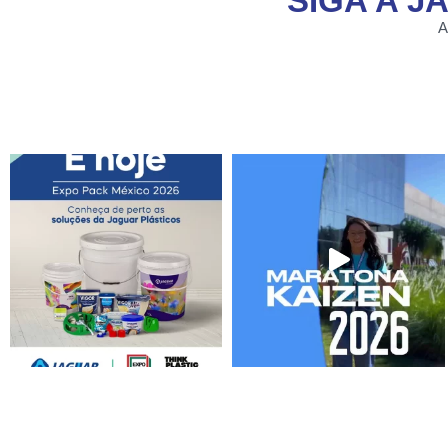
SIGA A 
A