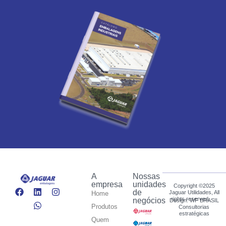
A
Nossas
empresa
unidades
Copyright ©2025
de
Jaguar Utilidades, All
Home
rights reserved.
negócios
Design: WF BRASIL
Produtos
Consultorias
estratégicas
Quem