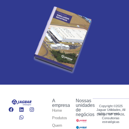
A
Nossas
empresa
unidades
Copyright ©2025
de
Jaguar Utilidades, All
Home
rights reserved.
negócios
Design: WF BRASIL
Produtos
Consultorias
estratégicas
Quem