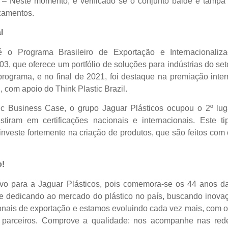
 – Neste momento, é verificado se o conjunto balde e tampa
zamentos.
l
é o Programa Brasileiro de Exportação e Internacionaliz
3, que oferece um portfólio de soluções para indústrias do set
 programa, e no final de 2021, foi destaque na premiação inte
, com apoio do Think Plastic Brazil.
tic Business Case, o grupo Jaguar Plásticos ocupou o 2º l
iram em certificações nacionais e internacionais. Este tip
nveste fortemente na criação de produtos, que são feitos co
o!
ivo para a Jaguar Plásticos, pois comemora-se os 44 anos da
e dedicando ao mercado do plástico no país, buscando inovaç
ionais de exportação e estamos evoluindo cada vez mais, com 
e parceiros. Comprove a qualidade: nos acompanhe nas rede