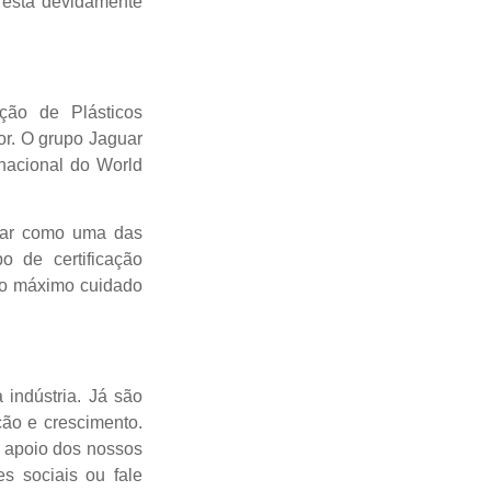
 está devidamente
ação de Plásticos
or. O grupo Jaguar
rnacional do World
ugar como uma das
o de certificação
m o máximo cuidado
 indústria. Já são
ão e crescimento.
o apoio dos nossos
s sociais ou fale