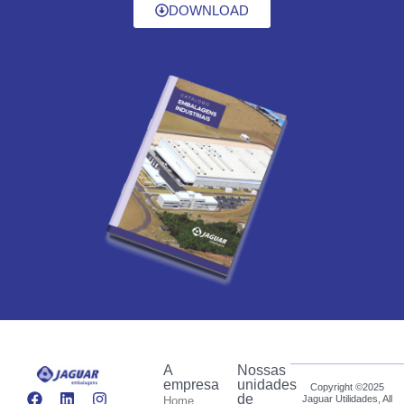
DOWNLOAD
A
Nossas
empresa
unidades
Copyright ©2025
de
Jaguar Utilidades, All
Home