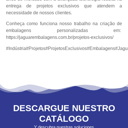
entrega de projetos exclusivos que atendem a
necessidade de nossos clientes.
Conheça como funciona nosso trabalho na criação de
embalagens personalizadas em:
https://jaguarembalagens.com.br/projetos-exclusivos/
#Indústria
#Projetos
#ProjetosExclusivos
#Embalagens
#Jagu
DESCARGUE NUESTRO
CATÁLOGO
Y descubra nuestras soluciones