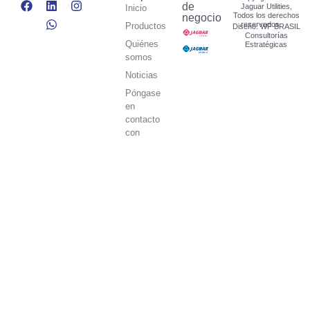
de
Jaguar Utilities,
Inicio
Todos los derechos
negocio
reservados.
Productos
Diseño: WF BRASIL
Consultorías
Quiénes
Estratégicas
somos
Noticias
Póngase
en
contacto
con