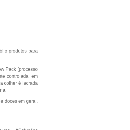
lio produtos para
low Pack (processo
nte controlada, em
a colher é lacrada
ria.
 e doces em geral.