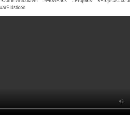
ColherArticulável #FlowPack #Projetos #ProjetosExclu
arPlásticos