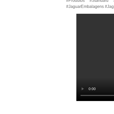
#Produtos #Standard #
#JaguarEmbalagens #Jagu