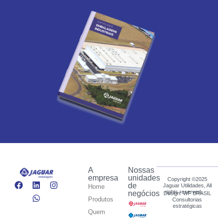
A
Nossas
empresa
unidades
Copyright ©2025
de
Jaguar Utilidades, All
Home
rights reserved.
negócios
Design: WF BRASIL
Produtos
Consultorias
estratégicas
Quem