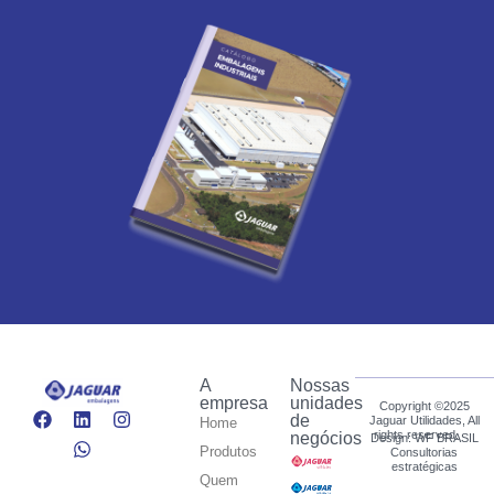
A
Nossas
empresa
unidades
Copyright ©2025
de
Jaguar Utilidades, All
Home
rights reserved.
negócios
Design: WF BRASIL
Produtos
Consultorias
estratégicas
Quem