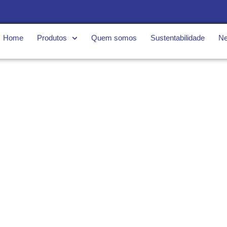
Home
Produtos
Quem somos
Sustentabilidade
N
Jaguar News
As melhores notícias do setor