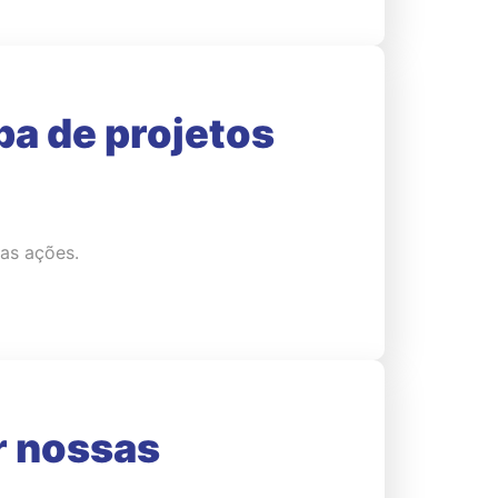
pa de projetos
as ações.
r nossas